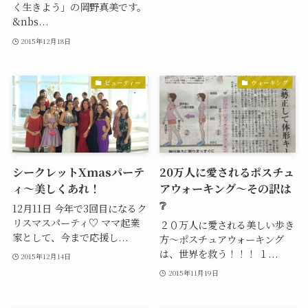
く生きよう」の岡野真美です。
&nbs...
2015年12月18日
ビューティー
ウォーキング
シークレットXmasパーテ
20万人に愛されるポスチュ
ィ〜美しくあれ！
アウォーキング〜その訳は
❔
12月11日 今年で3回目になるク
リスマスパーティ♡ ママ起業
２０万人に愛される美しい歩き
家として、今まで応援し...
方〜ポスチュアウォーキング
は、世界を救う！！！ １...
2015年12月14日
2015年11月19日