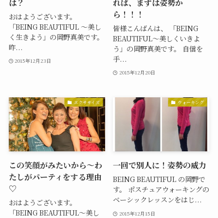
は？
れば、まずは姿勢か
ら！！！
おはようございます。
「BEING BEAUTIFUL 〜美し
皆様こんばんは、 「BEING
く生きよう」の岡野真美です。
BEAUTIFUL〜美しくいきよ
昨...
う」の岡野真美です。 自信を
手...
2015年12月23日
2015年12月20日
エクササイズ
ウォーキング
この笑顔がみたいから〜わ
一回で別人に！姿勢の威力
たしがパーティをする理由
BEING BEAUTIFUL の岡野で
♡
す。 ポスチュアウォーキングの
ベーシックレッスンをはじ...
おはようございます。
「BEING BEAUTIFUL〜美し
2015年12月15日