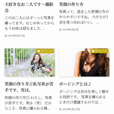
大好きなお二人です〜撮影
笑顔の作り方
会
写真って、澄ました表情の方が
やりやすいですね。 ただただ1
このお二人にはずーっと写真を
点を見つめればいい。 ...
撮ってます。はじめあってから
もう10年は経ちました...
2019年5月5日
2019年5月10日
ポージング
ポージング
笑顔の作り方①私写真が苦
ポージングとは♪
手です、実は、
ポージングは自分を美しく魅せ
る技術です。 写真を撮られる
笑顔の作り方① わたし、写真
ときだけ意識するのでは...
が苦手です。実は（笑） だか
らこそ、写真に撮られる機...
2019年1月25日