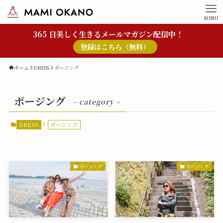
MENU
365 日美しく生きるメールマガジン配信中！
登録はこちら（無料）
ホーム
DRESS
ポージング
ポージング
– category –
DRESS
ポージング
ポージング
ポージング